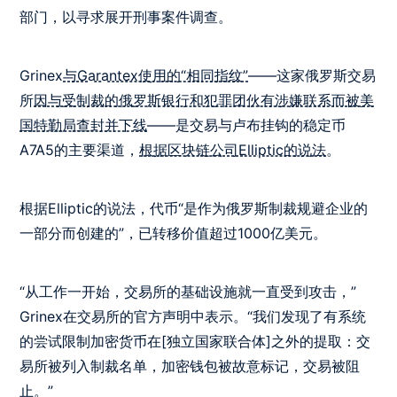
部门，以寻求展开刑事案件调查。
Grinex
与Garantex使用的“相同指纹”
——这家俄罗斯交易
所
因与受制裁的俄罗斯银行和犯罪团伙有涉嫌联系而被美
国特勤局查封并下线
——是交易与卢布挂钩的稳定币
A7A5的主要渠道，
根据区块链公司Elliptic的说法
。
根据Elliptic的说法，代币“是作为俄罗斯制裁规避企业的
一部分而创建的”，已转移价值超过1000亿美元。
“从工作一开始，交易所的基础设施就一直受到攻击，”
Grinex在交易所的官方声明中表示。“我们发现了有系统
的尝试限制加密货币在[独立国家联合体]之外的提取：交
易所被列入制裁名单，加密钱包被故意标记，交易被阻
止。”