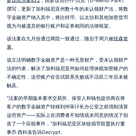
参议院法案822
，由参议员乔什·贝克（D-Menlo Park）
撰写，更新了加利福尼亚州数十年的未认领财产法，将数
字金融资产纳入其中，将比特币、以太坊和其他加密货币
视为与被遗弃的银行账户和证券相同的法律框架。
该法案在九月份通过两院一致通过，随后于周六被
纽森签
署
。
该立法明确数字金融资产是一种无形财产，受未认领财产
法的约束，解决了加利福尼亚州如何处理休眠加密账户的
不确定性，这些账户在尝试联系失败或不活跃三年后未被
触及。
“法案的早期版本要求交易所、保管人和钱包提供商在将
客户的数字金融资产转移到州审计长办公室之前强制清算
这些资产——实际上在消费者不知情或未同意的情况下创
造了一个应税事件，”加利福尼亚区块链倡导联盟执行董
事乔·西科洛告诉
Decrypt
。