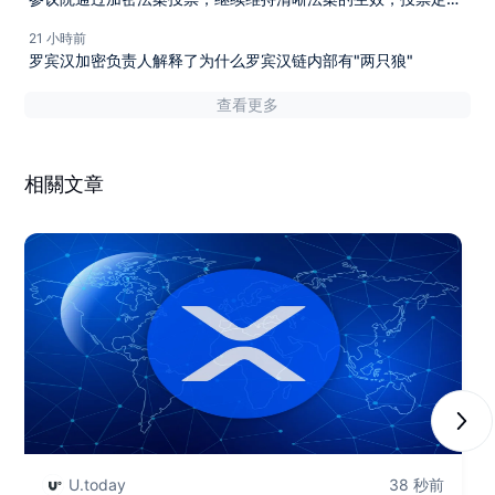
九月。
21 小時前
罗宾汉加密负责人解释了为什么罗宾汉链内部有"两只狼"
查看更多
相關文章
Next
U.today
38 秒前