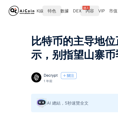
鏈上
K線
特色
數據
DEX
內容
VIP
市值
比特币的主导地位
示，别指望山寨币
Decrypt
關注
1 年前
AI 總結，5秒速覽全文