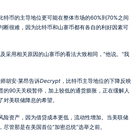
。
特币的主导地位更可能在整体市场的60%到70%之间
判断很难，因为比特币和山寨币都有各自的利好因素可
及采用相关原因的山寨币的看法大致相同，”他说。“我
略师胡安·莱昂告诉
Decrypt
，比特币主导地位的下降反映
普的90天关税暂停，加上较低的通货膨胀，正在缓解人
了对美联储降息的希望。
风险资产，因为借贷成本更低，流动性增加。当美联储
，尽管那是在美国首位“加密总统”选举之前。