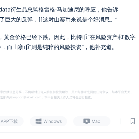
data衍生品总监格雷格·马加迪尼的呼应，他告诉
了巨大的反弹，[]这对山寨币来说是个好消息。”
，黄金价格已经下跌。因此，比特币“在风险资产和‘数字
势，而山寨币“则是纯粹的风险投资”，他补充道。
章仅供信息分享，不构成对任何人的任何投资建议。用户与作者之间的任何争议，与本平台无关。
support@aicoin.com，本平台相关工作人员将会进行核查。
|
APP下載
Windows
Mac