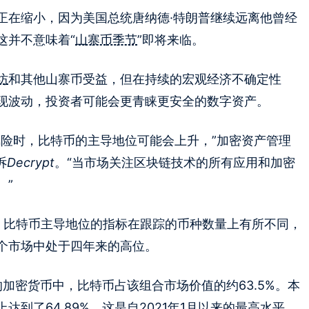
正在缩小，因为美国总统唐纳德·特朗普继续远离他曾经
这并不意味着“
山寨币季节
”即将来临。
坊
和其他山寨币受益，但在持续的宏观经济不确定性
现波动，投资者可能会更青睐更安全的数字资产。
风险时，比特币的主导地位可能会上升，”加密资产管理
诉
Decrypt
。“当市场关注区块链技术的所有应用和加密
。”
。比特币主导地位的指标在跟踪的币种数量上有所不同，
个市场中处于四年来的高位。
25的加密货币中，比特币占该组合市场价值的约63.5%。本
到了64.89%，这是自2021年1月以来的最高水平。