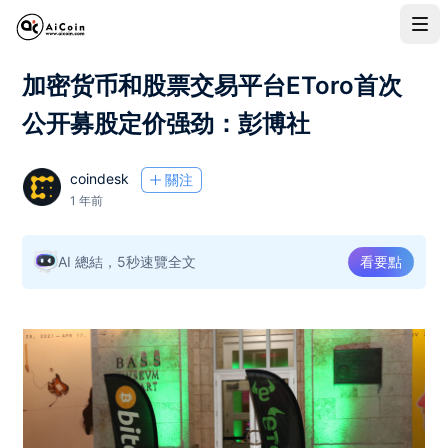
加密货币和股票交易平台EToro首次
公开募股定价强劲：彭博社
coindesk
關注
1 年前
AI 總結，5秒速覽全文
看要點