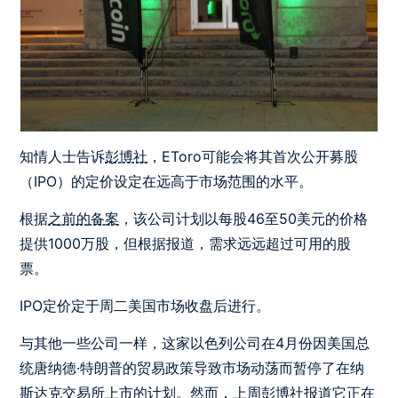
知情人士告诉
彭博社
，EToro可能会将其首次公开募股
（IPO）的定价设定在远高于市场范围的水平。
根据
之前的备案
，该公司计划以每股46至50美元的价格
提供1000万股，但根据报道，需求远远超过可用的股
票。
IPO定价定于周二美国市场收盘后进行。
与其他一些公司一样，这家以色列公司在4月份因美国总
统唐纳德·特朗普的贸易政策导致市场动荡而暂停了在纳
斯达克交易所上市的计划。然而，上周彭博社报道它正在