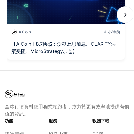
Next
AiCoin
4 小時前
【AiCoin丨8.7快照：沃勒反思加息、CLARITY法
案受阻、MicroStrategy加仓】
全球行情資料應用程式領跑者，致力於更有效率地提供有價
值的資訊。
功能
服務
軟體下載