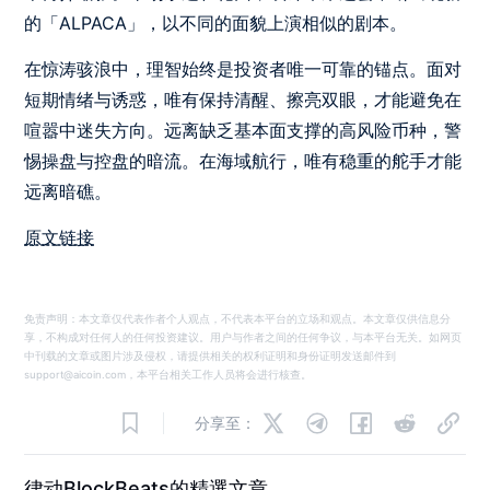
的「ALPACA」，以不同的面貌上演相似的剧本。
在惊涛骇浪中，理智始终是投资者唯一可靠的锚点。面对
短期情绪与诱惑，唯有保持清醒、擦亮双眼，才能避免在
喧嚣中迷失方向。远离缺乏基本面支撑的高风险币种，警
惕操盘与控盘的暗流。在海域航行，唯有稳重的舵手才能
远离暗礁。
原文链接
免责声明：本文章仅代表作者个人观点，不代表本平台的立场和观点。本文章仅供信息分
享，不构成对任何人的任何投资建议。用户与作者之间的任何争议，与本平台无关。如网页
中刊载的文章或图片涉及侵权，请提供相关的权利证明和身份证明发送邮件到
support@aicoin.com，本平台相关工作人员将会进行核查。
分享至：
律动BlockBeats的精選文章