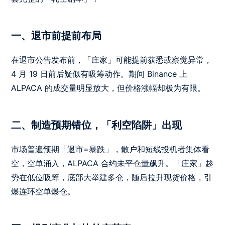
一、退市前提前布局
在退市公告发布前，「庄家」可能提前获悉或察觉异常，
4 月 19 日前后疑似有吸筹动作。期间 Binance 上
ALPACA 的成交量明显放大，但价格涨幅却极为有限。
二、制造预期错位，「利空陷阱」出现
市场普遍预期「退市=暴跌」，散户和短线投机者集体看
空，空单涌入，ALPACA 合约未平仓量飙升。「庄家」趁
势在低位吸筹，底部大举建多仓，随后拉升现货价格，引
爆连环空单爆仓。