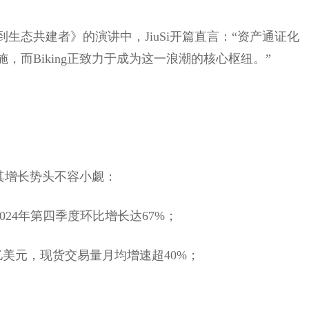
生态共建者》的演讲中，JiuSi开篇直言：“资产通证化
而Biking正致力于成为这一浪潮的核心枢纽。”
但其增长势头不容小觑：
024年第四季度环比增长达67%；
亿美元，现货交易量月均增速超40%；