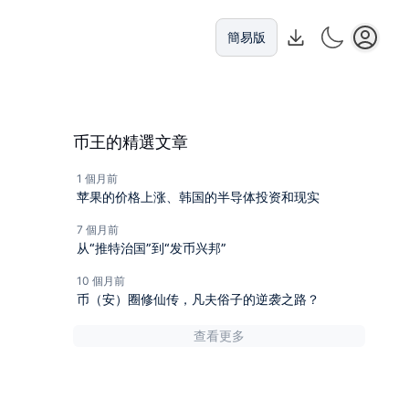
簡易版
币王的精選文章
1 個月前
苹果的价格上涨、韩国的半导体投资和现实
7 個月前
从“推特治国”到“发币兴邦”
10 個月前
币（安）圈修仙传，凡夫俗子的逆袭之路？
查看更多