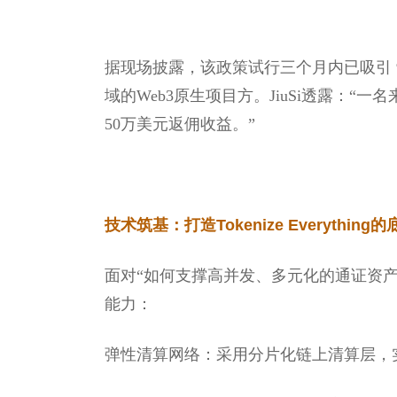
据现场披露，该政策试行三个月内已吸引 
域的Web3原生项目方。JiuSi透露：
50万美元返佣收益。”
技术筑基：打造Tokenize Everything
面对“如何支撑高并发、多元化的通证资产交易
能力：
弹性清算网络：采用分片化链上清算层，实