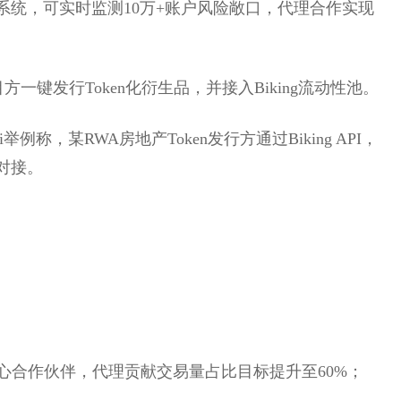
系统，可实时监测10万+账户风险敞口，代理合作实现
方一键发行Token化衍生品，并接入Biking流动性池。
举例称，某RWA房地产Token发行方通过Biking API，
对接。
 核心合作伙伴，代理贡献交易量占比目标提升至60%；