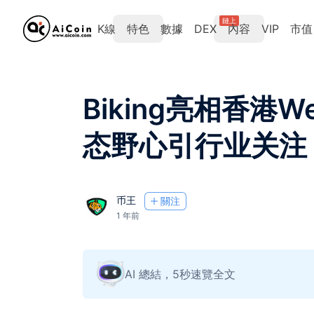
鏈上
K線
特色
數據
DEX
內容
VIP
市值
Biking亮相香港
态野心引行业关注
币王
關注
1 年前
AI 總結，5秒速覽全文