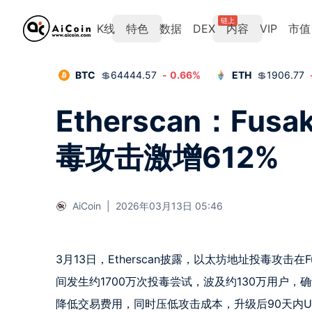
链上
K线
特色
数据
DEX
内容
VIP
市值
BTC
💲
64444.57
-
0.66
%
ETH
💲
1906.77
Etherscan：Fu
毒攻击激增612%
AiCoin
|
2026年03月13日 05:46
3月13日，Etherscan披露，以太坊地址投毒攻击在
间发生约1700万次投毒尝试，波及约130万用户，确认
降低交易费用，同时压低攻击成本，升级后90天内USD