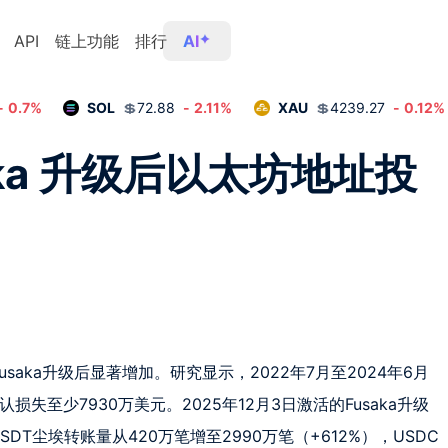
API
链上功能
排行
AI
-
0.7
%
SOL
💲
72.88
-
2.11
%
XAU
💲
4239.27
-
0.12
%
saka 升级后以太坊地址投
Fusaka升级后显著增加。研究显示，2022年7月至2024年6月
损失至少7930万美元。2025年12月3日激活的Fusaka升级
T尘埃转账量从420万笔增至2990万笔（+612%），USDC