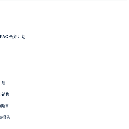
止 SPAC 合并计划
计划
的销售
的抛售
益报告