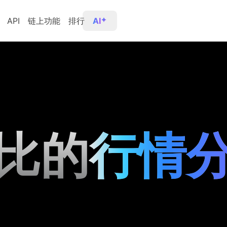
API
链上功能
排行
AI
比的
行情