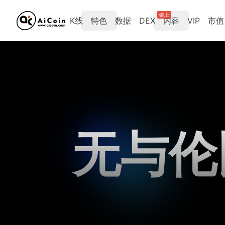
链上
K线
特色
数据
DEX
内容
VIP
市值
无与伦