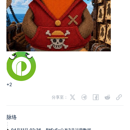
+2
分享至：
脉络
04月11日 02:36
BitFuFu公布3月运营数据