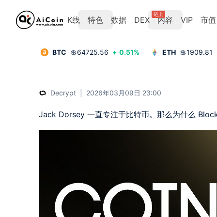
链上
K线
特色
数据
DEX
内容
VIP
市值
BTC
💲
64725.56
+
0.51
%
ETH
💲
1909.81
Decrypt
|
2026年03月09日 23:00
Jack Dorsey 一直专注于比特币。那么为什么 Bloc