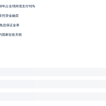
30年占全球跨境支付10%
ing非托管金融层
取免息保证金券
的国家征收关税