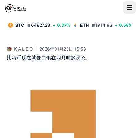
BTC
💲
64827.28
+
0.37
%
ETH
💲
1914.66
+
0.58
%
K A L E O
|
2026年01月23日 16:53
比特币现在就像白银在四月时的状态。