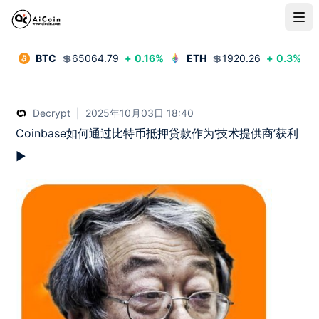
BTC
💲
65064.79
+
0.16
%
ETH
💲
1920.26
+
0.3
%
Decrypt
|
2025年10月03日 18:40
Coinbase如何通过比特币抵押贷款作为‘技术提供商’获利  

►