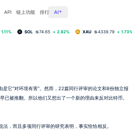
API
链上功能
排行
AI
1.11
%
SOL
💲
74.65
+
2.82
%
XAU
💲
4339.79
+
1.73
是它“对环境有害”。然而，22篇同行评审的论文和8份独立报
早已被推翻。所以他们又想出了一个新的理由来反对比特币。

的说法，而且多项同行评审的研究表明，事实恰恰相反。
