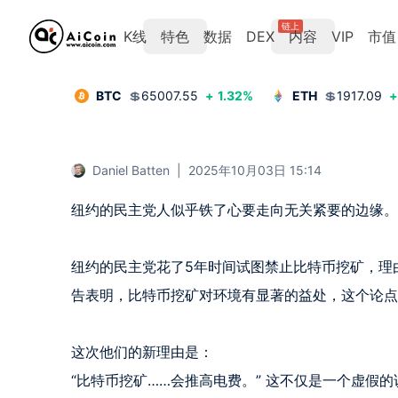
链上
K线
特色
数据
DEX
内容
VIP
市值
BTC
💲
65007.55
+
1.32
%
ETH
💲
1917.09
+
Daniel Batten
|
2025年10月03日 15:14
纽约的民主党人似乎铁了心要走向无关紧要的边缘。

纽约的民主党花了5年时间试图禁止比特币挖矿，理由
告表明，比特币挖矿对环境有显著的益处，这个论点
这次他们的新理由是：

“比特币挖矿……会推高电费。” 这不仅是一个虚假