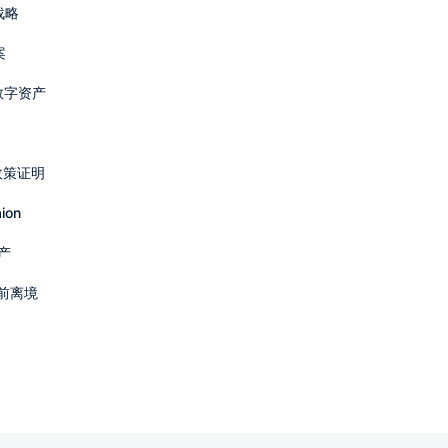
战略
案
数字资产
政策证明
on
产
日前离境