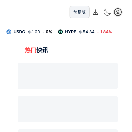
简易版
%
USDC
💲
1.00
-
0
%
HYPE
💲
54.34
-
1.84
%
热门
快讯