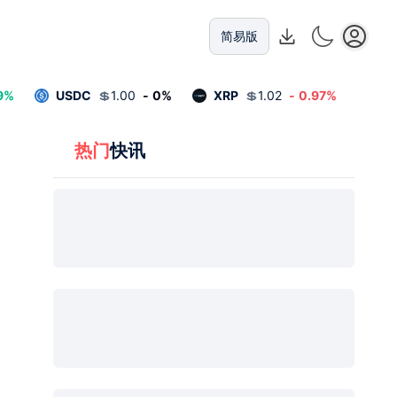
简易版
9
%
USDC
💲
1.00
-
0
%
XRP
💲
1.02
-
0.97
%
热门
快讯