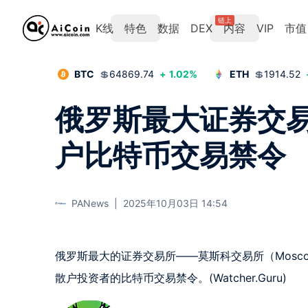
链上
K线
特色
数据
DEX
内容
VIP
市值
BTC
💲
64869.74
+
1.02
%
ETH
💲
1914.52
俄罗斯最大证券交
户比特币交易禁令
PANews
|
2025年10月03日 14:54
俄罗斯最大的证券交易所——莫斯科交易所（Mosco
散户投资者的比特币交易禁令。(Watcher.Guru)