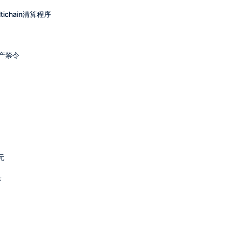
chain清算程序
产禁令
元
量