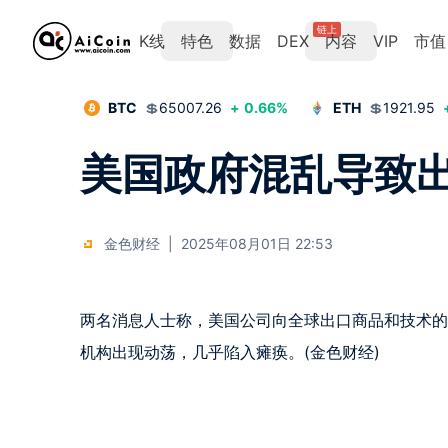
链上
K线
特色
数据
DEX
内容
VIP
市值
BTC
💲
65007.26
+
0.66
%
ETH
💲
1921.95
美国政府混乱导致
金色财经
|
2025年08月01日 22:53
两名消息人士称，美国公司向全球出口商品和技术的
机构出现动荡，几乎陷入瘫痪。(金色财经)