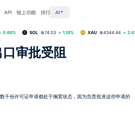
API
链上功能
排行
AI
+
0.66
%
SOL
💲
74.03
+
1.18
%
XAU
💲
4344.44
+
2.6
出口审批受阻
数千份许可证申请都处于搁置状态，因为负责批准这些申请的