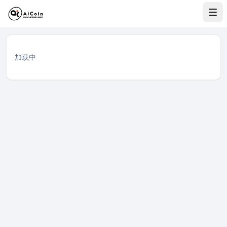
FOMO Solana DEX 代币行情
查看 FOMO（Fearless Of Missing Out）在 Solana 上的
DEX 代币行情列表
加载中