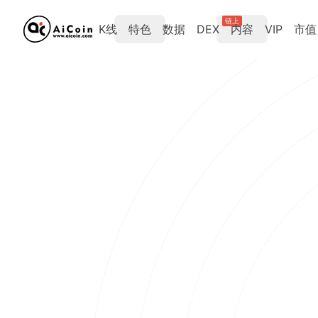
链上
K线
特色
数据
DEX
内容
VIP
市值