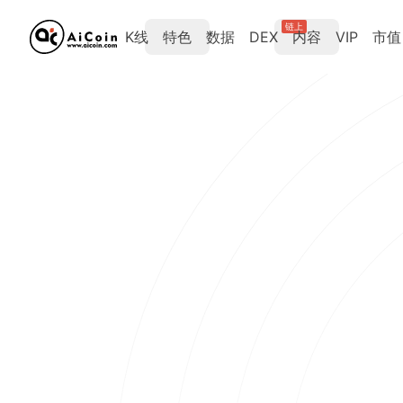
链上
K线
特色
数据
DEX
内容
VIP
市值