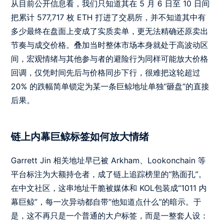
从目前公开信息看，我们只知道其在 5 月 6 日至 10 日间
把累计 577,717 枚 ETH 打进了交易所，并不知道其中有
多少最终在盘面上变成了实质卖单，更无法精确还原卖出
节奏与成交价格。叠加当时整体市场本身就处于高波动区
间，宏观情绪与其他参与者的避险行为同样可能放大价格
回调，仅凭时间先后与价格同步下行，很难把这轮超过
20% 的跌幅简单锁定为某一条巨鲸地址单独“砸盘”的直接
后果。
链上内幕巨鲸标签如何放大情绪
Garrett Jin 相关地址早已被 Arkham、Lookonchain 等
平台标注为大额持仓者，成了链上追踪榜里的“熟面孔”。
在中文社区，这串地址干脆被媒体和 KOL包装成“1011 内
幕巨鲸”，每一次异动都自带“他知道点什么”的暗示。于
是，这不再只是一个普通的大户标签，而是一整套人设：