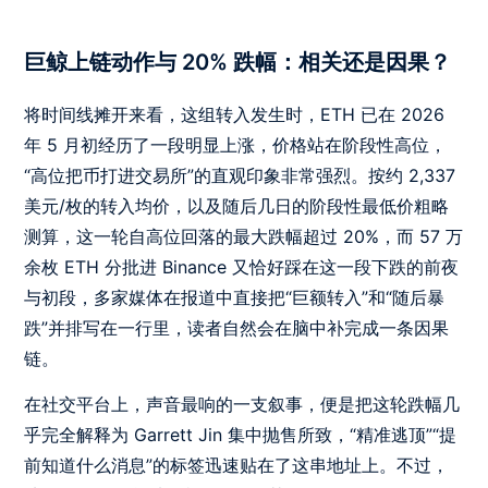
巨鲸上链动作与 20% 跌幅：相关还是因果？
将时间线摊开来看，这组转入发生时，ETH 已在 2026
年 5 月初经历了一段明显上涨，价格站在阶段性高位，
“高位把币打进交易所”的直观印象非常强烈。按约 2,337
美元/枚的转入均价，以及随后几日的阶段性最低价粗略
测算，这一轮自高位回落的最大跌幅超过 20%，而 57 万
余枚 ETH 分批进 Binance 又恰好踩在这一段下跌的前夜
与初段，多家媒体在报道中直接把“巨额转入”和“随后暴
跌”并排写在一行里，读者自然会在脑中补完成一条因果
链。
在社交平台上，声音最响的一支叙事，便是把这轮跌幅几
乎完全解释为 Garrett Jin 集中抛售所致，“精准逃顶”“提
前知道什么消息”的标签迅速贴在了这串地址上。不过，