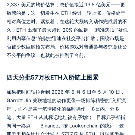
2,337 美元的均价估算，总价值接近 13.5 亿美元——更
敏感的是，这一切发生在 ETH 经过一轮上涨、价格处于
相对高位之时。紧接着，在这轮大额转入动作完成后的不
久，ETH 出现了最大超过 20% 的回调，“精准逃顶”“疑似
利用内幕信息”的指控迅速在社交平台扩散，围绕市场是
否被少数巨鲸预先布局、价格游戏对普通参与者究竟还公
不公平的争议，也就此被推到了台前。
四天分批57万枚ETH入所链上图景
如果把时间轴拉近到 2026 年 5 月 6 日至 5 月 10 日，
Garrett Jin 关联地址的动作更像一场排练精密的“入所流
程”，而不是某一笔情绪化的临时操作。多日内、分多
笔，大量 ETH 从其标记地址被有序划出，目标几乎都指
向同一终点——Binance。按 Lookonchain 的统计，这
四天里相关地址合计转入 577,717 枚 ETH，以转账发生