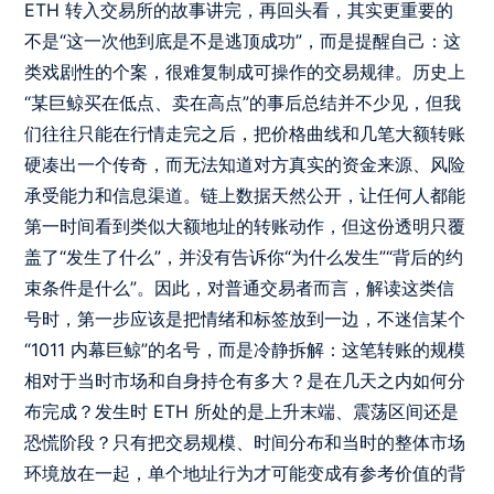
ETH 转入交易所的故事讲完，再回头看，其实更重要的
不是“这一次他到底是不是逃顶成功”，而是提醒自己：这
类戏剧性的个案，很难复制成可操作的交易规律。历史上
“某巨鲸买在低点、卖在高点”的事后总结并不少见，但我
们往往只能在行情走完之后，把价格曲线和几笔大额转账
硬凑出一个传奇，而无法知道对方真实的资金来源、风险
承受能力和信息渠道。链上数据天然公开，让任何人都能
第一时间看到类似大额地址的转账动作，但这份透明只覆
盖了“发生了什么”，并没有告诉你“为什么发生”“背后的约
束条件是什么”。因此，对普通交易者而言，解读这类信
号时，第一步应该是把情绪和标签放到一边，不迷信某个
“1011 内幕巨鲸”的名号，而是冷静拆解：这笔转账的规模
相对于当时市场和自身持仓有多大？是在几天之内如何分
布完成？发生时 ETH 所处的是上升末端、震荡区间还是
恐慌阶段？只有把交易规模、时间分布和当时的整体市场
环境放在一起，单个地址行为才可能变成有参考价值的背