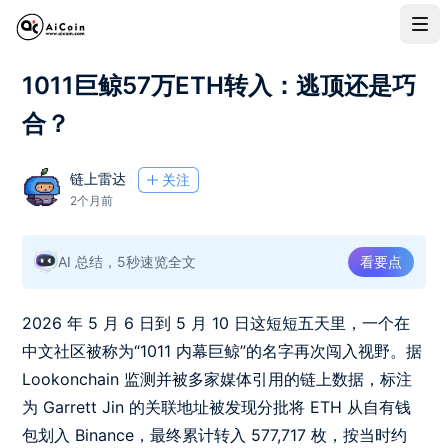
1011巨鲸57万ETH转入：逃顶还是巧
合？
链上雷达
关注
2个月前
AI 总结，5秒速览全文
看要点
2026 年 5 月 6 日到 5 月 10 日这短短五天里，一个在
中文社区被称为“1011 内幕巨鲸”的名字再次闯入视野。据
Lookonchain 监测并被多家媒体引用的链上数据，标注
为 Garrett Jin 的关联地址被发现分批将 ETH 从自有钱
包划入 Binance，最终累计转入 577,717 枚，按当时约