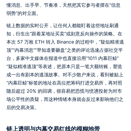
懂消息、出手早、节奏准，天然把其它参与者摆在“信息
弱势”的对立面。
链上数据的实时公开，让任何人都能盯着这些地址刷通
知，衍生出“跟着某地址买卖”或刻意反向操作的策略。在
本次 57 万枚 ETH 转入 Binance 的过程中，“疑似精准逃
顶”“内幕消息”“早知道要砸盘”之类的评论迅速占据社交平
台，多家中文媒体在报道中也直接沿用“1011 内幕巨鲸”
“疑似精准逃顶”等表述，把原本只是一笔大额转账，塑造
成一出有剧本的逃顶故事。对不少散户来说，看到被贴上
“内幕巨鲸”标签的地址在高位把筹码打进交易所，再对照
随后超过 20% 的回调，很容易把恐慌与愤懑投射为对市
场公平性的质疑，而这种情绪本身就会反过来影响他们之
后的交易决策。
链上透明与内幕交易红线的模糊地带