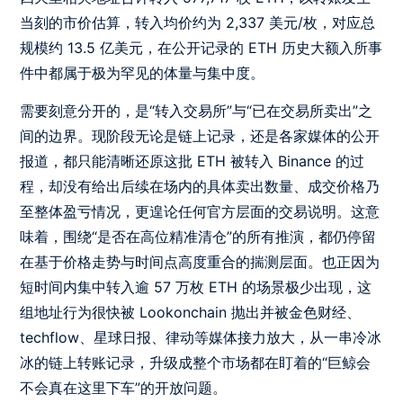
当刻的市价估算，转入均价约为 2,337 美元/枚，对应总
规模约 13.5 亿美元，在公开记录的 ETH 历史大额入所事
件中都属于极为罕见的体量与集中度。
需要刻意分开的，是“转入交易所”与“已在交易所卖出”之
间的边界。现阶段无论是链上记录，还是各家媒体的公开
报道，都只能清晰还原这批 ETH 被转入 Binance 的过
程，却没有给出后续在场内的具体卖出数量、成交价格乃
至整体盈亏情况，更遑论任何官方层面的交易说明。这意
味着，围绕“是否在高位精准清仓”的所有推演，都仍停留
在基于价格走势与时间点高度重合的揣测层面。也正因为
短时间内集中转入逾 57 万枚 ETH 的场景极少出现，这
组地址行为很快被 Lookonchain 抛出并被金色财经、
techflow、星球日报、律动等媒体接力放大，从一串冷冰
冰的链上转账记录，升级成整个市场都在盯着的“巨鲸会
不会真在这里下车”的开放问题。