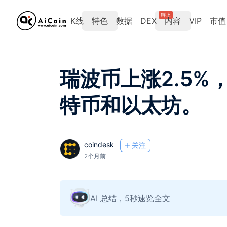
链上
K线
特色
数据
DEX
内容
VIP
市值
瑞波币上涨2.5%
特币和以太坊。
coindesk
关注
2个月前
AI 总结，5秒速览全文