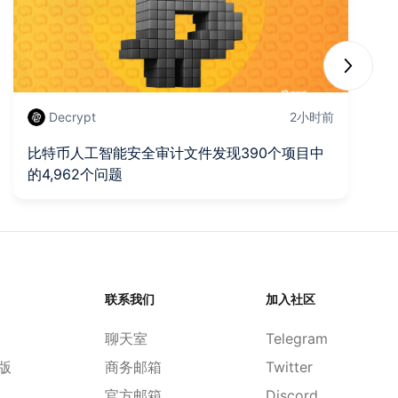
Next sli
Decrypt
2小时前
比特币人工智能安全审计文件发现390个项目中
世
的4,962个问题
联系我们
加入社区
聊天室
Telegram
d版
商务邮箱
Twitter
官方邮箱
Discord