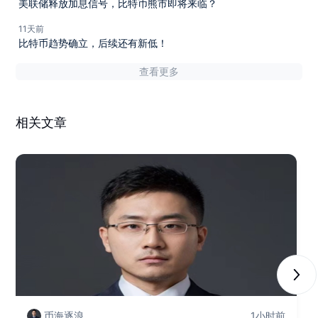
美联储释放加息信号，比特币熊市即将来临？
11天前
比特币趋势确立，后续还有新低！
查看更多
相关文章
Next
币海逐浪
1小时前