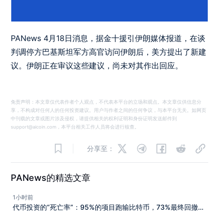
PANews 4月18日消息，据金十援引伊朗媒体报道，在谈
判调停方巴基斯坦军方高官访问伊朗后，美方提出了新建
议。伊朗正在审议这些建议，尚未对其作出回应。
免责声明：本文章仅代表作者个人观点，不代表本平台的立场和观点。本文章仅供信息分
享，不构成对任何人的任何投资建议。用户与作者之间的任何争议，与本平台无关。如网页
中刊载的文章或图片涉及侵权，请提供相关的权利证明和身份证明发送邮件到
support@aicoin.com，本平台相关工作人员将会进行核查。
分享至：
PANews的精选文章
1小时前
代币投资的“死亡率”：95%的项目跑输比特币，73%最终回撤超
90%