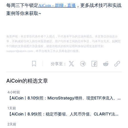
每周三下午锁定
更多战术技巧和实战
，
AiCoin - 群聊 - 直播
案例等你来获取~
免责声明：本文章仅代表作者个人观点，不代表本平台的立场和观点。本文章仅供信息分
享，不构成对任何人的任何投资建议。用户与作者之间的任何争议，与本平台无关。如网页
中刊载的文章或图片涉及侵权，请提供相关的权利证明和身份证明发送邮件到
support@aicoin.com，本平台相关工作人员将会进行核查。
分享至：
AiCoin的精选文章
4小时前
【AiCoin丨8.10快照：MicroStrategy增持、现货ETF净流入、霍
尔木兹局势】
1天前
【AiCoin丨8.9快照：稳定币萎缩、人民币升值、CLARITY法案
推进】
2天前