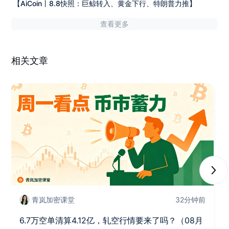
【AiCoin丨8.8快照：巨鲸转入、黄金下行、特朗普力推】
查看更多
相关文章
Next
青岚加密课堂
32分钟前
6.7万空单清算4.12亿，轧空行情要来了吗？（08月