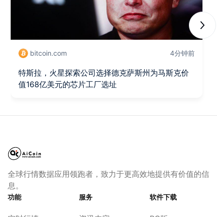
Next
bitcoin.com
4分钟前
特斯拉，火星探索公司选择德克萨斯州为马斯克价
值168亿美元的芯片工厂选址
全球行情数据应用领跑者，致力于更高效地提供有价值的信
息。
功能
服务
软件下载