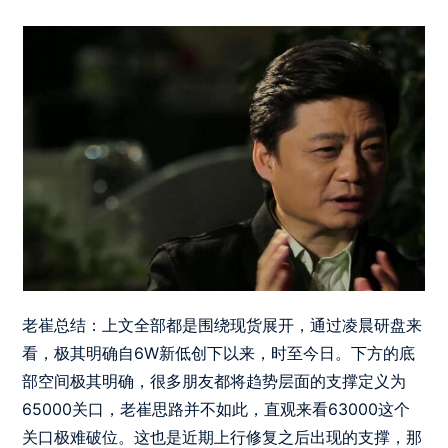
老崔总结：上文全部都是围绕现货展开，通过凌晨研盘来
看，极其明确自6W新低创下以来，时至今日。下方的底
部空间极其明确，很多朋友都将趋势层面的支撑定义为
65000关口，老崔思路并不如此，直观来看63000这个
关口极难破位。这也是近期上行修复之后出现的支撑，那