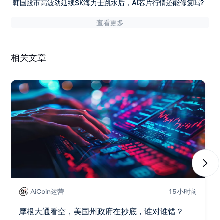
韩国股市高波动延续SK海力士跳水后，AI芯片行情还能修复吗?
查看更多
相关文章
Next
AiCoin运营
15小时前
摩根大通看空，美国州政府在抄底，谁对谁错？