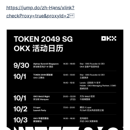
https://jump.do/zh-Hans/xlink?
checkProxy=true&proxyId=2