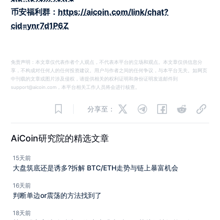
币安福利群：
https://aicoin.com/link/chat?
cid=ynr7d1P6Z
免责声明：本文章仅代表作者个人观点，不代表本平台的立场和观点。本文章仅供信息分
享，不构成对任何人的任何投资建议。用户与作者之间的任何争议，与本平台无关。如网页
中刊载的文章或图片涉及侵权，请提供相关的权利证明和身份证明发送邮件到
support@aicoin.com，本平台相关工作人员将会进行核查。
分享至：
AiCoin研究院的精选文章
15天前
大盘筑底还是诱多?拆解 BTC/ETH走势与链上暴富机会
16天前
判断单边or震荡的方法找到了
18天前