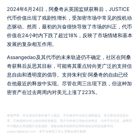
2024年6月24日，阿桑奇从英国监狱获释后，JUSTICE
代币价值出现了戏剧性增长，受加密市场中常见的投机动
态驱动。然而，最初的兴奋很快导致了市场的纠正，代币
价值在24小时内下跌了超过18%，反映了市场情绪和基本
发展的复杂相互作用。
Assangedao及其代币的未来轨迹仍不确定，社区在阿桑
奇获释后反思其目标，可能将其重点转向更广泛的支持信
息自由和透明度的倡导。支持朱利安·阿桑奇的自由已经
在他最近的释放中实现。尽管在周三出现下跌，但这种加
密资产在过去两周内对美元上涨了223%。
免责声明：本文章仅代表作者个人观点，不代表本平台的立场和观点。本文章仅供信息分
享，不构成对任何人的任何投资建议。用户与作者之间的任何争议，与本平台无关。如网页
中刊载的文章或图片涉及侵权，请提供相关的权利证明和身份证明发送邮件到
support@aicoin.com，本平台相关工作人员将会进行核查。