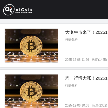
大涨牛市来了！20251
行情分析
2025-12-08 11:26
热度
(
1445
)
周一行情大涨！20251
行情分析
2025-12-06 10:39
热度
(
2332
)