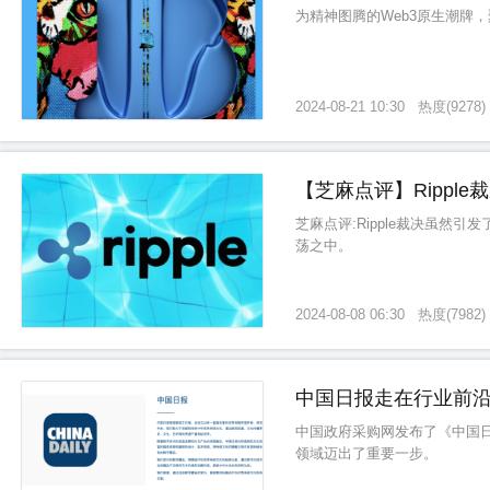
为精神图腾的Web3原生潮牌，聚焦
2024-08-21 10:30
热度
(
9278
)
【芝麻点评】Ripple
芝麻点评:Ripple裁决虽
荡之中。
2024-08-08 06:30
热度
(
7982
)
中国日报走在行业前沿
中国政府采购网发布了《中国
领域迈出了重要一步。