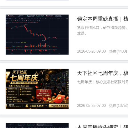
锁定本周重磅直播｜梳
紧跟行情风口，研判涨跌趋势
放送。
2026-05-26 09:30
热度
(
4430
)
天下社区七周年庆，
七周年庆！核心交易社区限时
2026-05-25 07:00
热度
(
13752
本周直播抢先锁定｜研