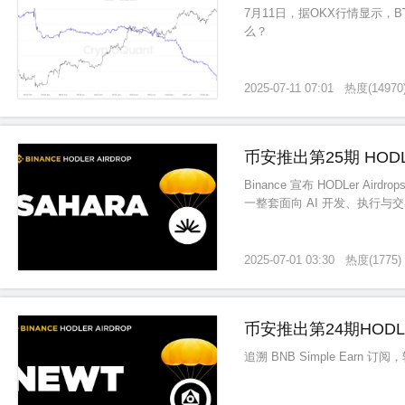
7月11日，据OKX行情显示，
么？
2025-07-11 07:01
热度
(
14970
币安推出第25期 HODL
Binance 宣布 HODLer Airdrops 活动进入第25期 AI 原生区块链平台 S
一整套面向 AI 开发、执行与
2025-07-01 03:30
热度
(
1775
)
币安推出第24期HODLe
追溯 BNB Simple Earn 