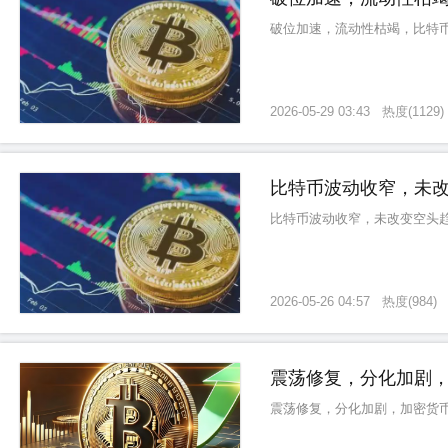
破位加速，流动性枯竭，比特
2026-05-29 03:43
热度
(
1129
)
比特币波动收窄，未
比特币波动收窄，未改变空头
2026-05-26 04:57
热度
(
984
)
震荡修复，分化加剧
震荡修复，分化加剧，加密货