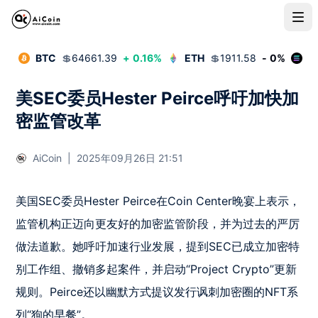
BTC
💲
64661.39
+
0.16
%
ETH
💲
1911.58
-
0
%
S
美SEC委员Hester Peirce呼吁加快加
密监管改革
AiCoin
|
2025年09月26日 21:51
美国SEC委员Hester Peirce在Coin Center晚宴上表示，
监管机构正迈向更友好的加密监管阶段，并为过去的严厉
做法道歉。她呼吁加速行业发展，提到SEC已成立加密特
别工作组、撤销多起案件，并启动“Project Crypto”更新
规则。Peirce还以幽默方式提议发行讽刺加密圈的NFT系
列“狗的早餐”。