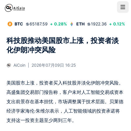
BTC
💲
65187.59
+
0.28
%
ETH
💲
1922.36
+
0.12
%
科技股推动美国股市上涨，投资者淡
化伊朗冲突风险
AiCoin
|
2026年07月09日 16:25
美国股市上涨，投资者买入科技股并淡化伊朗冲突风险。
高盛集团交易部门报告称，客户未对人工智能交易或资本
支出前景存在基本担忧，市场调整属于技术层面。贝莱德
经济学家海伦·朱维尔表示，人工智能领域的投资承诺将
支持这一投资主题至少两到三年。