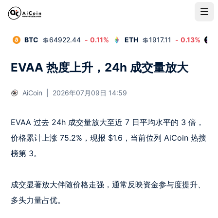
BTC
💲
64922.44
-
0.11
%
ETH
💲
1917.11
-
0.13
%
EVAA 热度上升，24h 成交量放大
AiCoin
|
2026年07月09日 14:59
EVAA 过去 24h 成交量放大至近 7 日平均水平的 3 倍，
价格累计上涨 75.2%，现报 $1.6，当前位列 AiCoin 热搜
榜第 3。

成交显著放大伴随价格走强，通常反映资金参与度提升、
多头力量占优。
