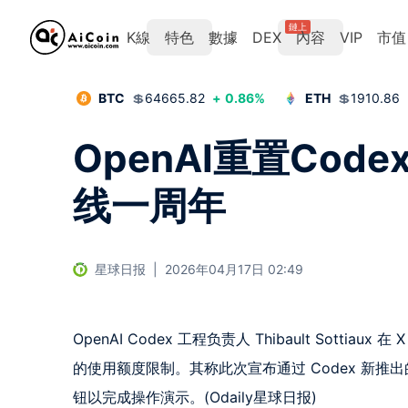
鏈上
K線
特色
數據
DEX
內容
VIP
市值
BTC
💲
64665.82
+
0.86
%
ETH
💲
1910.86
OpenAI重置Co
线一周年
星球日报
|
2026年04月17日 02:49
OpenAI Codex 工程负责人 Thibault Sott
的使用额度限制。其称此次宣布通过 Codex 新推出的 
钮以完成操作演示。(Odaily星球日报)