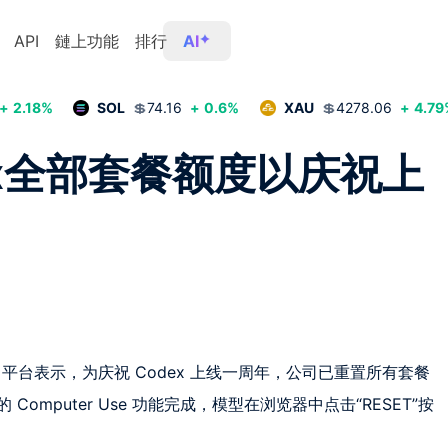
API
鏈上功能
排行
AI
+
2.18
%
SOL
💲
74.16
+
0.6
%
XAU
💲
4278.06
+
4.79
dex全部套餐额度以庆祝上
iaux 在 X 平台表示，为庆祝 Codex 上线一周年，公司已重置所有套餐
Computer Use 功能完成，模型在浏览器中点击“RESET”按