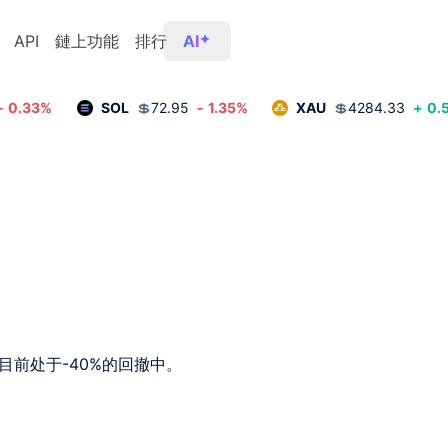
API
鏈上功能
排行
AI
-
0.33
%
SOL
💲
72.95
-
1.35
%
XAU
💲
4284.33
+
0.
目前处于-40%的回撤中。
