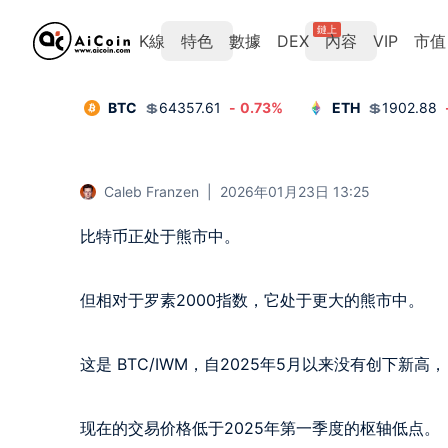
鏈上
K線
特色
數據
DEX
內容
VIP
市值
BTC
💲
64357.61
-
0.73
%
ETH
💲
1902.88
Caleb Franzen
|
2026年01月23日 13:25
比特币正处于熊市中。

但相对于罗素2000指数，它处于更大的熊市中。

这是 BTC/IWM，自2025年5月以来没有创下新高，
现在的交易价格低于2025年第一季度的枢轴低点。
