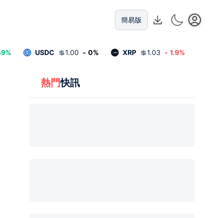
簡易版
59
%
USDC
💲
1.00
-
0
%
XRP
💲
1.03
-
1.9
%
熱門
快訊