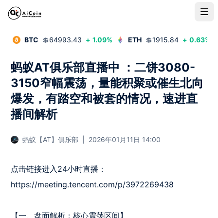
BTC
💲
64993.43
+
1.09
%
ETH
💲
1915.84
+
0.63
%
蚂蚁AT俱乐部直播中 ：二饼3080-
3150窄幅震荡，量能积聚或催生北向
爆发，有踏空和被套的情况，速进直
播间解析
蚂蚁【AT】俱乐部
|
2026年01月11日 14:00
点击链接进入24小时直播：
https://meeting.tencent.com/p/3972269438

【一、盘面解析：核心震荡区间】
