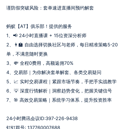
谨防假突破风险：套单速进直播间预约解套

蚂蚁【AT】俱乐部！提供的服务

1、📢 24小时直播课 + 15位资深分析师 

2、👨🏫 自由选择切换社区与老师，每日精准策略5-20
单，不满意随时更换 

3、💸 全程0费用，高额返佣70% 

4、交易部｜为你解决套单解套、各类交易疑问

5、📈 实时交易课程｜紧跟市场节奏，手把手实战教学 

6、💡 深度行情解析｜洞察趋势变化，把握关键信号 

7、🎯 高效交易策略｜系统学习体系，提升投资胜率 

24小时腾讯会议ID:397-226-9438

钉钉群号: 137760007688
