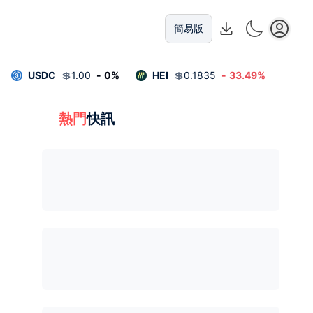
簡易版
USDC
💲
1.00
-
0
%
HEI
💲
0.1835
-
33.49
%
熱門
快訊