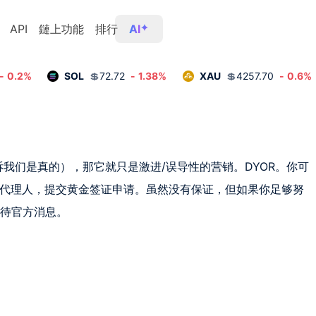
API
鏈上功能
排行
AI
-
0.2
%
SOL
💲
72.72
-
1.38
%
XAU
💲
4257.70
-
0.6
%
）给代理人，提交黄金签证申请。虽然没有保证，但如果你足够努
方消息。‍️ 