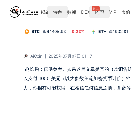
鏈上
K線
特色
數據
DEX
內容
VIP
市值
BTC
💲
64405.93
-
0.23
%
ETH
💲
1902.81
AiCoin
|
2025年07月07日 01:17
 赵长鹏：仅供参考。如果这篇文章是真的（常识告诉我们是真的），那它就只是激进/误导性的营销。DYOR。你可
以支付 1000 美元（以大多数主流加密货币计价
力，你很有可能获得。在相信任何信息之前，务必等待官