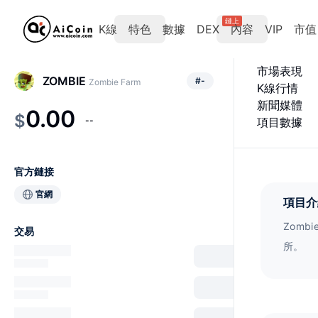
鏈上
K線
特色
數據
DEX
內容
VIP
市值
市場表現
ZOMBIE
#
-
Zombie Farm
K線行情
新聞媒體
0.00
$
--
項目數據
官方鏈接
官網
項目介
Zom
交易
所。