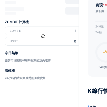
表現
*
最低價
--
ZOMBIE 計算機
24H量
ZOMBIE
24額
USDT
今日熱幣
基於市場動態和用戶互動的頂尖選擇
24H
漲幅榜
24小時內表現最強勢的加密貨幣
K線行