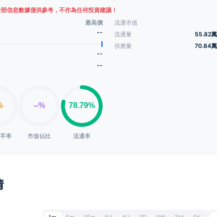
全部信息數據僅供參考，不作為任何投資建議！
最高價
流通市值
--
流通量
55.82萬
供應量
70.84萬
--
--
換手率
市值佔比
流通率
情