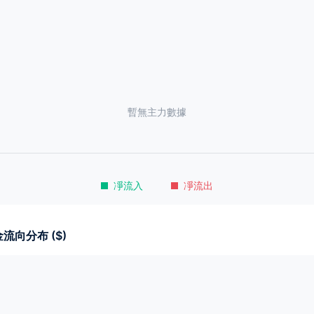
暫無主力數據
凈流入
凈流出
流向分布 ($)