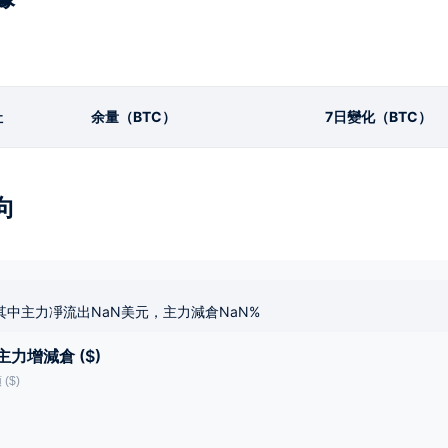
址
余量（BTC）
7日變化（BTC）
向
其中主力凈流出NaN美元，主力減倉NaN%
主力增減倉 ($)