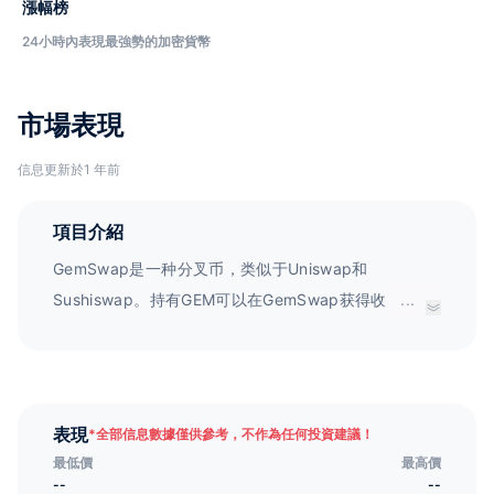
漲幅榜
24小時內表現最強勢的加密貨幣
市場表現
信息更新於1 年前
項目介紹
GemSwap是一种分叉币，类似于Uniswap和
Sushiswap。持有GEM可以在GemSwap获得收益和治
...
理权利。此外，GemSwap没有预先挖掘的代币，也没
有任何开发补助。与Sushi不同，GEM是一种通缩型代
币。此外，GemSwap的收益是通过回购一部分GEM并
将其销毁来实现的，而且没有任何增发。
表現
*
全部信息數據僅供參考，不作為任何投資建議！
最低價
最高價
--
--