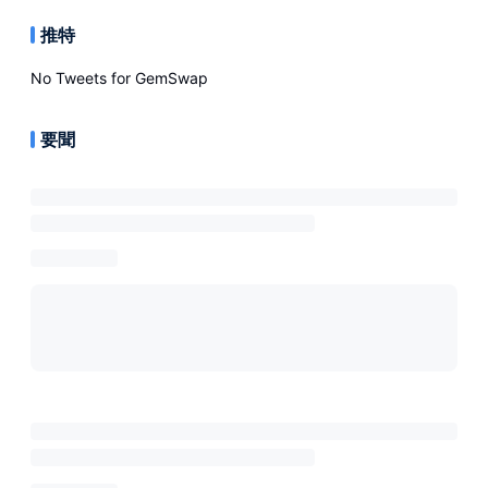
推特
No Tweets for
GemSwap
要聞