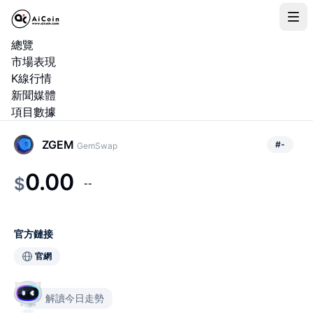
總覽
市場表現
K線行情
新聞媒體
項目數據
ZGEM
#
-
GemSwap
0.00
$
--
官方鏈接
官網
解讀今日走勢