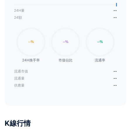
24H量
--
24額
--
24H換手率
市值佔比
流通率
流通市值
--
流通量
--
供應量
--
K線行情