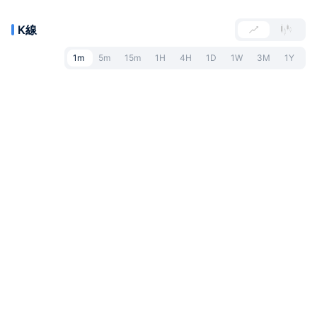
K線
1m
5m
15m
1H
4H
1D
1W
3M
1Y