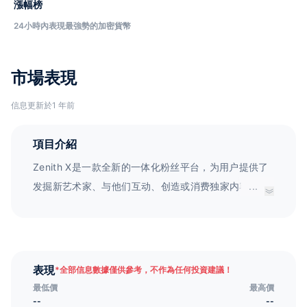
漲幅榜
24小時內表現最強勢的加密貨幣
市場表現
信息更新於1 年前
項目介紹
Zenith X是一款全新的一体化粉丝平台，为用户提供了
发掘新艺术家、与他们互动、创造或消费独家内容的独
...
特体验。无论你是喜欢听歌还是看电影，Zenith X都能
让你找到喜欢的艺术家，并且与他们直接交流，一起创
建属于你们自己的世界。加入Zenith X，发现无限可
能！
表現
*
全部信息數據僅供參考，不作為任何投資建議！
最低價
最高價
--
--