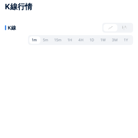
K線行情
K線
1m
5m
15m
1H
4H
1D
1W
3M
1Y