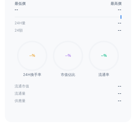
值和益处。
最低價
最高價
--
--
24H量
--
24額
--
24H換手率
市值佔比
流通率
流通市值
--
流通量
--
供應量
--