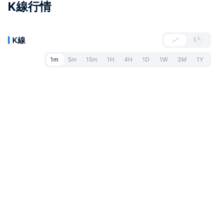
K線行情
K線
1m
5m
15m
1H
4H
1D
1W
3M
1Y