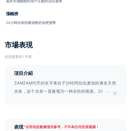
基於市場動態和用戶互動的頂尖選擇
漲幅榜
24小時內表現最強勢的加密貨幣
市場表現
信息更新於1 年前
項目介紹
ZAMZAM代币的名字来自于沙特阿拉伯麦加的著名天然
水泉，这个水泉一直被视为一种永恒的善源。ZAMZAM
...
代币旨在以类似的方式成为世界上的善源，通过与
USDT配对，成为一种具有稳定价值的数字资产。
ZAMZAM代币将被视为一种具有固有价值的数字资产，
其目标是成为永恒的情感贡献者，为社会带来更多的价
表現
*
全部信息數據僅供參考，不作為任何投資建議！