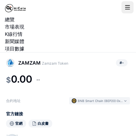
總覽
市場表現
K線行情
新聞媒體
項目數據
ZAMZAM
#
-
Zamzam Token
0.00
$
--
合約地址
BNB Smart Chain (BEP20)
:
0xa5e2...6bb6b8
官方鏈接
官網
白皮書