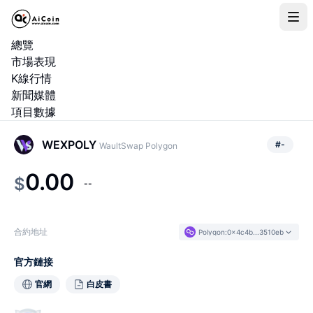
總覽
市場表現
K線行情
新聞媒體
項目數據
WEXPOLY
#
-
WaultSwap Polygon
0.00
$
--
合約地址
Polygon
:
0x4c4b...3510eb
官方鏈接
官網
白皮書