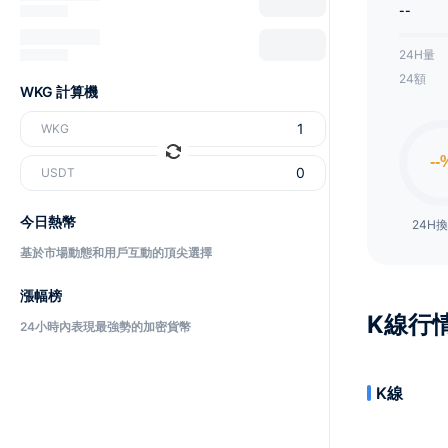
--
24H量
24額
WKG 計算機
WKG
USDT
今日熱幣
24H
基於市場動態和用戶互動的頂尖選擇
漲幅榜
K線行
24小時內表現最強勢的加密貨幣
K線