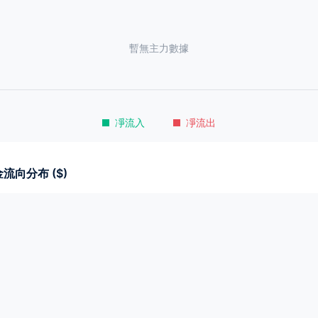
暫無主力數據
凈流入
凈流出
流向分布 ($)