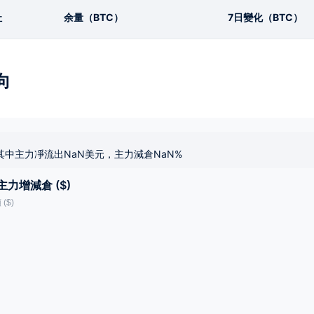
址
余量（BTC）
7日變化（BTC）
向
其中主力凈流出NaN美元，主力減倉NaN%
主力增減倉 ($)