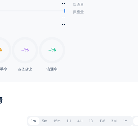
--
流通量
供應量
--
--
換手率
市值佔比
流通率
情
1m
5m
15m
1H
4H
1D
1W
3M
1Y