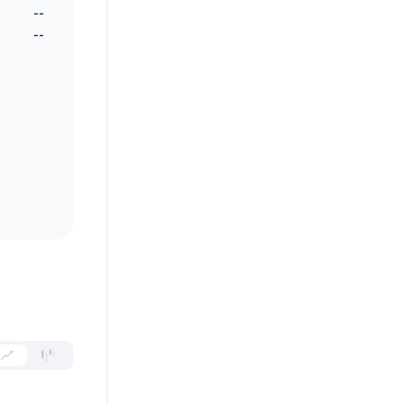
--
--