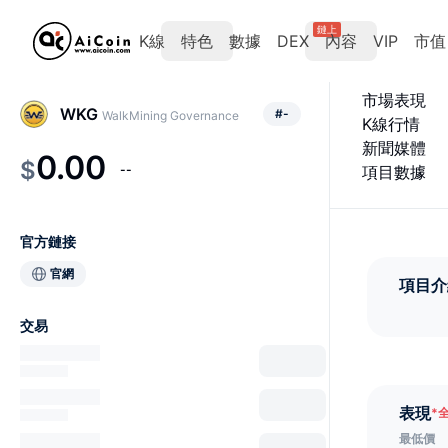
鏈上
K線
特色
數據
DEX
內容
VIP
市值
市場表現
WKG
#
-
WalkMining Governance
K線行情
新聞媒體
0.00
$
--
項目數據
官方鏈接
官網
項目介
交易
表現
*
最低價