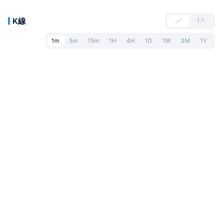
K線
1m
5m
15m
1H
4H
1D
1W
3M
1Y