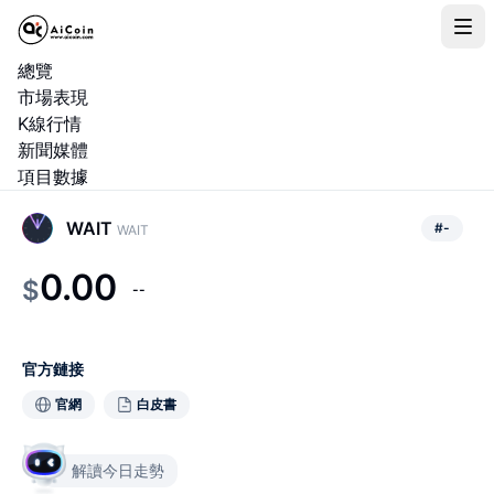
總覽
市場表現
K線行情
新聞媒體
項目數據
WAIT
#
-
WAIT
0.00
$
--
官方鏈接
官網
白皮書
解讀今日走勢