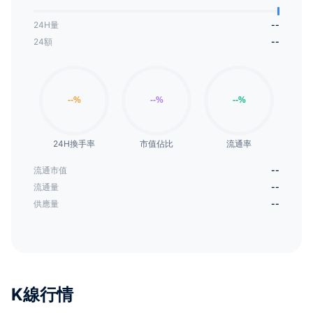
24H量
--
24額
--
24H換手率
市值佔比
流通率
流通市值
--
流通量
--
供應量
--
K線行情