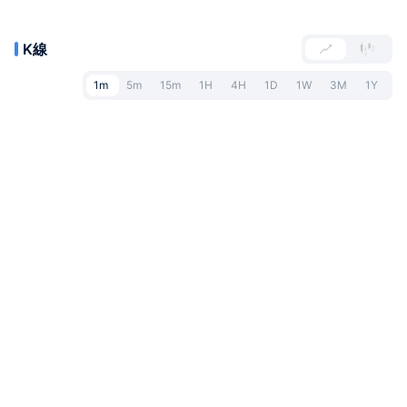
K線
1m
5m
15m
1H
4H
1D
1W
3M
1Y