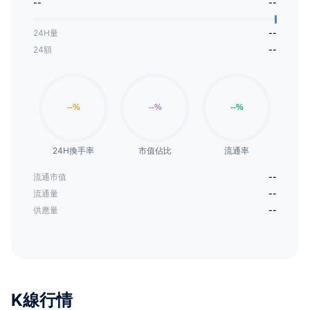
--
--
24H量
--
24額
--
24H換手率
市值佔比
流通率
流通市值
--
流通量
--
供應量
--
K線行情