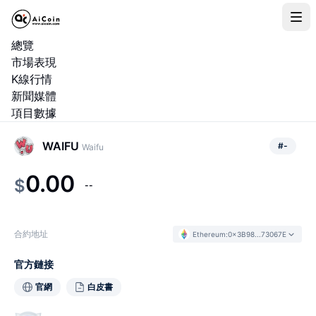
總覽
市場表現
K線行情
新聞媒體
項目數據
WAIFU
#
-
Waifu
0.00
$
--
合約地址
Ethereum
:
0x3B98...73067E
官方鏈接
官網
白皮書