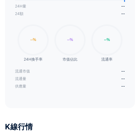
24H量
--
24額
--
24H換手率
市值佔比
流通率
流通市值
--
流通量
--
供應量
--
K線行情