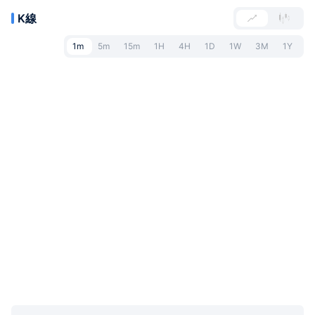
K線
1m
5m
15m
1H
4H
1D
1W
3M
1Y