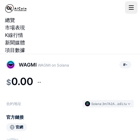
總覽
市場表現
K線行情
新聞媒體
項目數據
WAGMI
#
-
WAGMI on Solana
0.00
$
--
合約地址
Solana
:
3m7A2A...joELtu
官方鏈接
官網