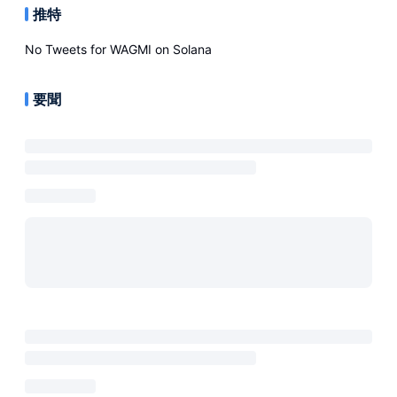
推特
No Tweets for
WAGMI on Solana
要聞