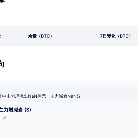
址
余量（BTC）
7日變化（BTC）
向
其中主力凈流出NaN美元，主力減倉NaN%
主力增減倉 ($)