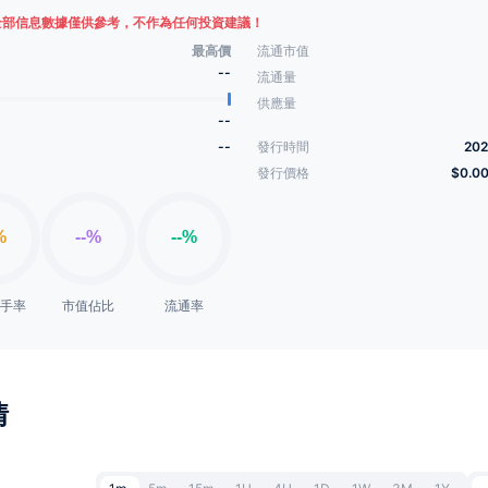
全部信息數據僅供參考，不作為任何投資建議！
最高價
流通市值
--
流通量
供應量
--
--
發行時間
202
發行價格
$0.0
換手率
市值佔比
流通率
情