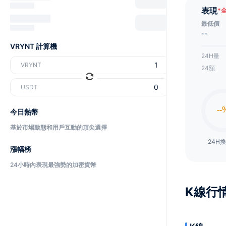
表現
*
最低價
--
VRYNT 計算機
24H量
VRYNT
24額
USDT
今日熱幣
基於市場動態和用戶互動的頂尖選擇
24H
漲幅榜
24小時內表現最強勢的加密貨幣
K線行