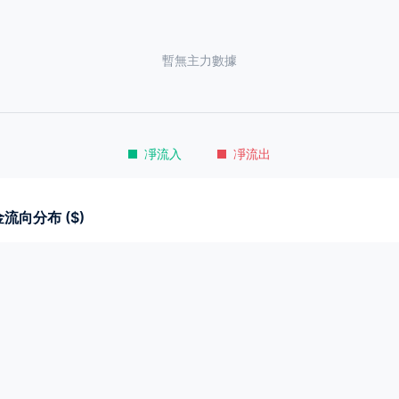
暫無主力數據
凈流入
凈流出
流向分布 ($)