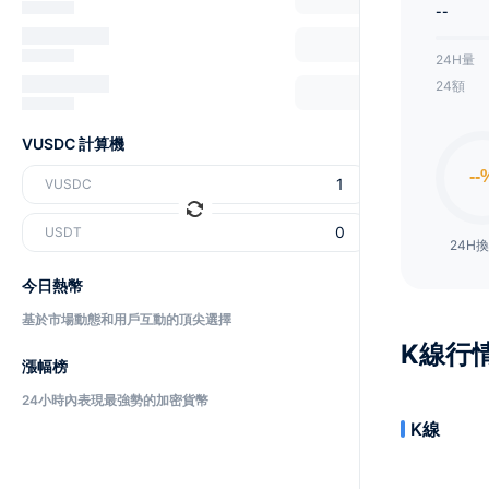
--
24H量
24額
VUSDC 計算機
VUSDC
USDT
24H
今日熱幣
基於市場動態和用戶互動的頂尖選擇
K線行
漲幅榜
24小時內表現最強勢的加密貨幣
K線