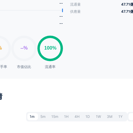
--
流通量
47.71
供應量
47.71
--
--
換手率
市值佔比
流通率
情
1m
5m
15m
1H
4H
1D
1W
3M
1Y