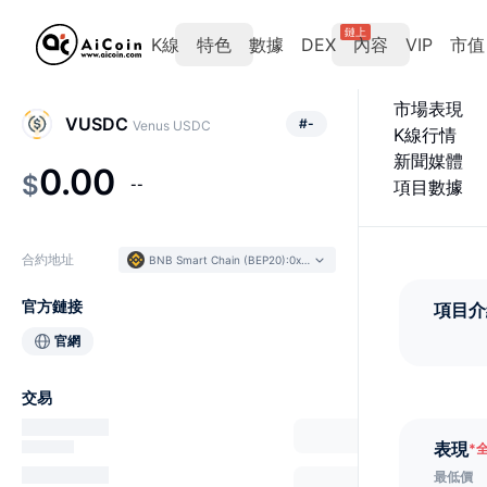
鏈上
K線
特色
數據
DEX
內容
VIP
市值
市場表現
VUSDC
#
-
Venus USDC
K線行情
新聞媒體
0.00
$
--
項目數據
合約地址
BNB Smart Chain (BEP20)
:
0xeca8...2867c8
官方鏈接
項目介
官網
交易
表現
*
最低價