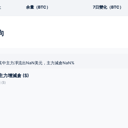
址
余量（BTC）
7日變化（BTC）
向
其中主力凈流出NaN美元，主力減倉NaN%
主力增減倉 ($)