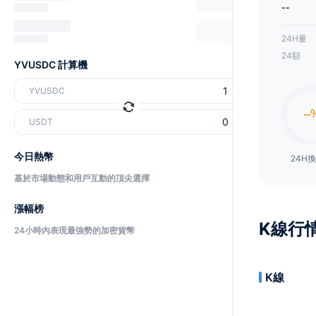
--
24H量
24額
YVUSDC 計算機
YVUSDC
USDT
今日熱幣
24H
基於市場動態和用戶互動的頂尖選擇
漲幅榜
K線行
24小時內表現最強勢的加密貨幣
K線