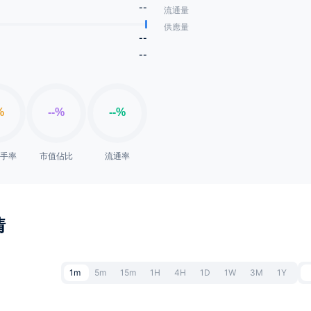
--
流通量
供應量
--
--
換手率
市值佔比
流通率
情
1m
5m
15m
1H
4H
1D
1W
3M
1Y