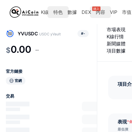
鏈上
K線
特色
數據
DEX
內容
VIP
市值
市場表現
YVUSDC
#
-
USDC yVault
K線行情
新聞媒體
0.00
$
--
項目數據
官方鏈接
官網
項目介
交易
表現
*
最低價