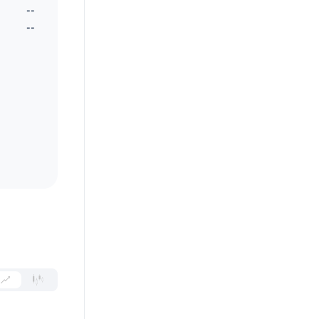
--
--