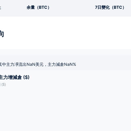
址
余量（BTC）
7日變化（BTC）
向
其中主力凈流出NaN美元，主力減倉NaN%
主力增減倉 ($)