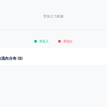
暫無主力數據
凈流入
凈流出
流向分布 ($)